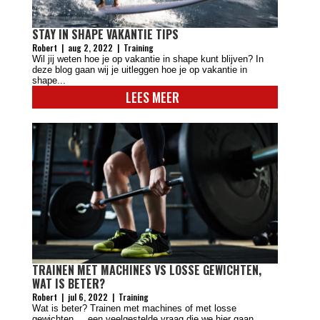
STAY IN SHAPE VAKANTIE TIPS
Robert
|
aug 2, 2022
|
Training
Wil jij weten hoe je op vakantie in shape kunt blijven? In
deze blog gaan wij je uitleggen hoe je op vakantie in
shape...
LEES MEER
TRAINEN MET MACHINES VS LOSSE GEWICHTEN,
WAT IS BETER?
Robert
|
jul 6, 2022
|
Training
Wat is beter? Trainen met machines of met losse
gewichten.... een veelgestelde vraag die we hier gaan