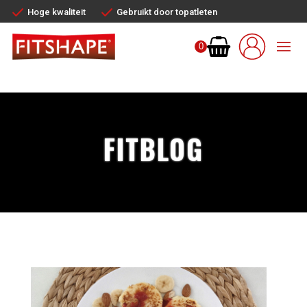
Hoge kwaliteit
Gebruikt door topatleten
0
FITBLOG