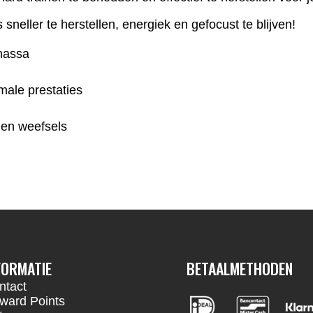
sneller te herstellen, energiek en gefocust te blijven!
rmassa
imale prestaties
 en weefsels
FORMATIE
BETAALMETHODEN
ntact
ward Points