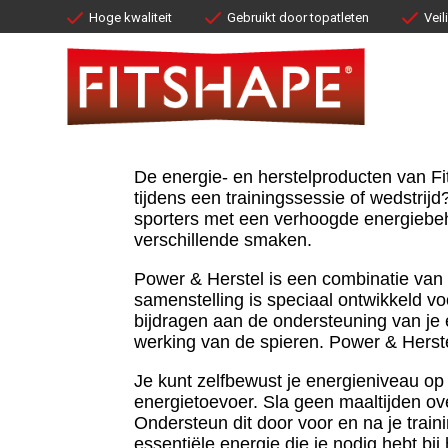
Hoge kwaliteit
Hoge kwaliteit
Gebruikt door topatleten
Gebruikt door topatleten
Veil
Veil
De energie- en herstelproducten van Fit
tijdens een trainingssessie of wedstrij
sporters met een verhoogde energiebeho
verschillende smaken.
Power & Herstel is een combinatie van 
samenstelling is speciaal ontwikkeld vo
bijdragen aan de ondersteuning van je 
werking van de spieren. Power & Herstel
Je kunt zelfbewust je energieniveau op
energietoevoer. Sla geen maaltijden ove
Ondersteun dit door voor en na je trai
essentiële energie die je nodig hebt bij