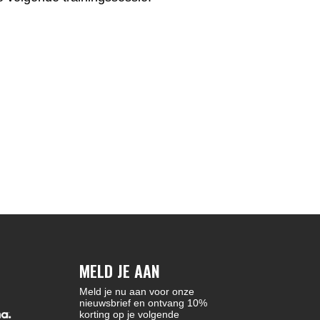
MELD JE AAN
Meld je nu aan voor onze
nieuwsbrief en ontvang 10%
korting op je volgende