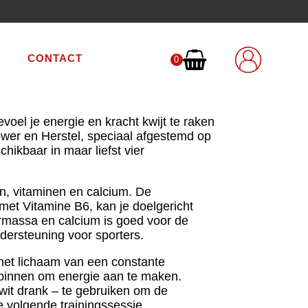
CONTACT
CONTACT
0
0
voel je energie en kracht kwijt te raken
Power en Herstel, speciaal afgestemd op
ikbaar in maar liefst vier
n, vitaminen en calcium. De
 met Vitamine B6, kan je doelgericht
ermassa en calcium is goed voor de
ndersteuning voor sporters.
 het lichaam van een constante
n binnen om energie aan te maken.
wit drank – te gebruiken om de
je volgende trainingssessie.