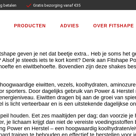
ig betalen
ig betalen
Gratis bezorging vanaf €35
Gratis bezorging vanaf €35
PRODUCTEN
PRODUCTEN
ADVIES
ADVIES
OVER FITSHAPE
OVER FITSHAPE
shape geven je net dat beetje extra.. Heb je soms het ge
d? Alsof je steeds iets te kort komt? Denk aan Fitshape 
efte en eiwitbehoefte. Bovendien zijn deze shakes besch
hoogwaardige eiwitten, vezels, koolhydraten, aminozure
or sporters. Door dagelijks gebruik van Power & Herstel
energieniveau. Eiwitten dragen bij aan de groei van spi
 is licht verteerbaar en is een uitstekende dagelijkse o
 peil houden. Eet zes maaltijden per dag; dan voorzie je
r, je lichaam krijgt dan niet de vereiste voedingsstoffe
ning Power en Herstel – een hoogwaardig koolhydraten/ei
 hard trainen te behouden en effectief te herstellen voor 