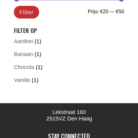
Min.
Max.
Prijs:
€20
—
€50
Filter
prijs
prijs
FILTER OP
Aardbei
(1)
Banaan
(1)
Chocola
(1)
Vanille
(1)
Lekstraat 160
2515VZ Den Haag
STAY CONNECTED