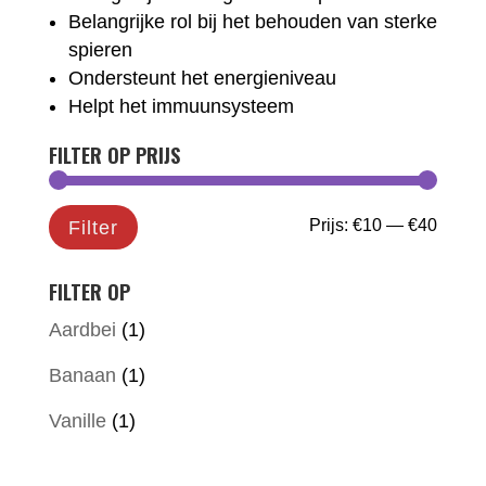
Belangrijke rol bij het behouden van sterke
spieren
Ondersteunt het energieniveau
Helpt het immuunsysteem
FILTER OP PRIJS
Min.
Max.
Prijs:
€10
—
€40
Filter
prijs
prijs
FILTER OP
Aardbei
(1)
Banaan
(1)
Vanille
(1)