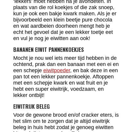
‘lekkers’ moet hebben na je avondeten. In
plaats van die rol koekjes of die zak snoep,
kun je ook een bakje kwark maken. Als je er
bijvoorbeeld een klein beetje pure chocola
en wat aardbeien doorheen mengt heb je
echt het gevoel dat je een lekker toetje eet
en vul je nog je eiwitten aan ook!
BANANEN EIWIT PANNENKOEKJES
Mocht je nou wel iets meer tijd hebben in de
ochtend, prak dan een banaan met een ei en
een schepje
eiwitpoeder
, en bak deze in een
pan tot een lekker pannenkoekje. Aftoppen
met een schepje kwark en wat fruit en je
hebt een super eiwitrijk, voedzaam, en
lekker ontbijt!
EIWITRIJK BELEG
Voor de gewone brood en/of cracker eters, is
het slim om te zorgen dat je altijd eiwitrijk
beleg in huis hebt zodat je genoeg eiwitten