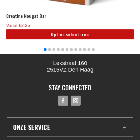
Creatine Nougat Bar
5.00
Vanaf
€
2.25
Opties selecteren
Dit
product
heeft
Lekstraat 160
meerdere
2515VZ Den Haag
variaties.
Deze
STAY CONNECTED
optie
kan
gekozen
worden
op
ONZE SERVICE
de