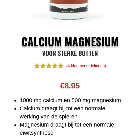
CALCIUM MAGNESIUM
VOOR STERKE BOTTEN
(
4
klantbeoordelingen)
Waardering
5.00
op 5
€
8.95
gebaseerd
op
klantbeoorde
1000 mg calcium en 500 mg magnesium
lingen
Calcium draagt bij tot een normale
werking van de spieren
Magnesium draagt bij tot een normale
eiwitsynthese