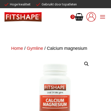
Hoge kwaliteit
Gebruikt door topatleten
0
Home
/
Gymline
/ Calcium magnesium