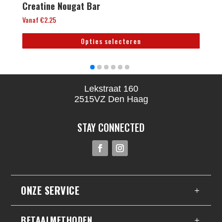
Creatine Nougat Bar
C
5.00
Vanaf
€
2.25
€
8
Opties selecteren
Dit
product
heeft
Lekstraat 160
meerdere
2515VZ Den Haag
variaties.
Deze
STAY CONNECTED
optie
kan
gekozen
worden
op
ONZE SERVICE
de
productpagina
BETAALMETHODEN